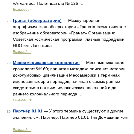
«Атлантис» Полёт шаттла № 126 …
Википедия
Гранат (обсерватория)
— Международная
78
астрофизическая обсерватория «Гранат» схематическое
изображение обсерватории «Гранат» Организация:
Советская космическая программа Главные подрядчики:
НПО им. Лавочкина …
Википедия
Месоамериканская хронология
— Месоамериканская
79
хронология&#160; принятая методика описания истории
доколумбовых цивилизаций Месоамерики в терминах
именованных эр и периодов, начиная с самых ранних
свидетельств наличия человеческих поселений и до
раннего колониального периода …
Википедия
Партнёр 01.01
— У этого термина существуют и другие
80
значения, см. Партнёр. Партнёр 01.01 Тип Домашний ком
…
Википедия