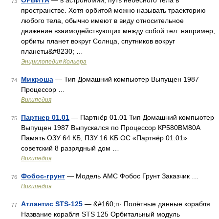
ОРБИТА
— в астрономии, путь небесного тела в
73
пространстве. Хотя орбитой можно называть траекторию
любого тела, обычно имеют в виду относительное
движение взаимодействующих между собой тел: например,
орбиты планет вокруг Солнца, спутников вокруг
планеты&#8230; …
Энциклопедия Кольера
Микроша
— Тип Домашний компьютер Выпущен 1987
74
Процессор …
Википедия
Партнер 01.01
— Партнёр 01.01 Тип Домашний компьютер
75
Выпущен 1987 Выпускался по Процессор КР580ВМ80А
Память ОЗУ 64 КБ, ПЗУ 16 KБ ОС «Партнёр 01.01»
советский 8 разрядный дом …
Википедия
Фобос-грунт
— Модель АМС Фобос Грунт Заказчик …
76
Википедия
Атлантис STS-125
— &#160;п· Полётные данные корабля
77
Название корабля STS 125 Орбитальный модуль